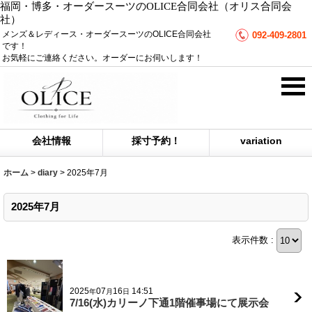
福岡・博多・オーダースーツのOLICE合同会社（オリス合同会
社）
メンズ＆レディース・オーダースーツのOLICE合同会社
092-409-2801
です！
お気軽にご連絡ください。オーダーにお伺いします！
会社情報
採寸予約！
variation
ホーム
>
diary
>
2025年7月
2025年7月
表示件数 :
2025
07
16
14:51
年
月
日
7/16(水)カリーノ下通1階催事場にて展示会